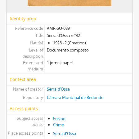
Identity area
Reference code
AMR-SO-089
Title
Serra d'Ossa n.º92
Date(s)
1928 - ? (Creation)
Level of
Documento composto
description
Extent and
1 jornal; papel
medium
Context area
Name of creator
Serra d'Ossa
Repository
Câmara Municipal de Redondo
Access points
Subject access
Ensino
points
Crime
Place access points
Serra d'Ossa