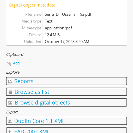
Digital object metadata
Filename
Serra_D__Ossa_n___92.pdf
Media type
Text
Mime-type
application/pdf
Filesize
12.4 MiB
Uploaded
October 17, 2023 8:20 AM
Clipboard
Add
Explore
Reports
Browse as list
Browse digital objects
Export
Dublin Core 1.1 XML
EAD 2002 XML