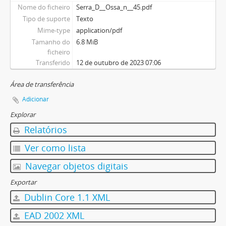
Nome do ficheiro
Serra_D__Ossa_n__45.pdf
Tipo de suporte
Texto
Mime-type
application/pdf
Tamanho do
6.8 MiB
ficheiro
Transferido
12 de outubro de 2023 07:06
Área de transferência
Adicionar
Explorar
Relatórios
Ver como lista
Navegar objetos digitais
Exportar
Dublin Core 1.1 XML
EAD 2002 XML