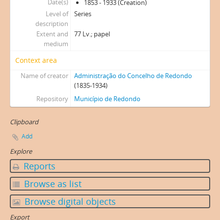
Date(s)
1853 - 1933 (Creation)
Level of
Series
description
Extent and
77 Lv.; papel
medium
Context area
Name of creator
Administração do Concelho de Redondo
(1835-1934)
Repository
Município de Redondo
Clipboard
Add
Explore
Reports
Browse as list
Browse digital objects
Export