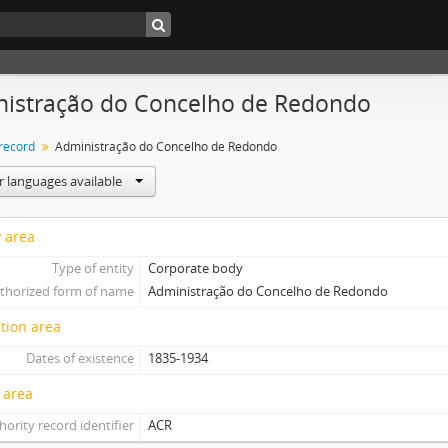
istração do Concelho de Redondo
 record
Administração do Concelho de Redondo
r languages available
y area
Type of entity
Corporate body
thorized form of name
Administração do Concelho de Redondo
tion area
Dates of existence
1835-1934
 area
hority record identifier
ACR