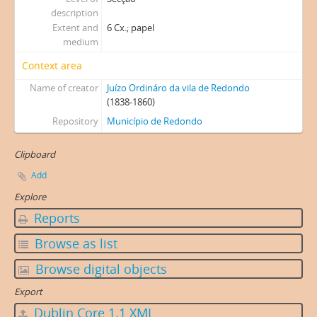
description
Extent and
6 Cx.; papel
medium
Context area
Name of creator
Juízo Ordináro da vila de Redondo
(1838-1860)
Repository
Município de Redondo
Clipboard
Add
Explore
Reports
Browse as list
Browse digital objects
Export
Dublin Core 1.1 XML