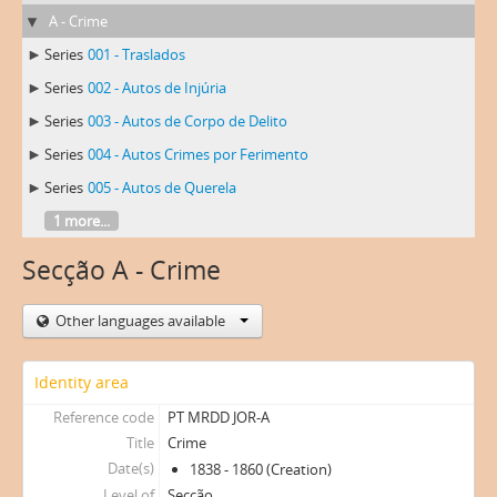
A - Crime
Series
001 - Traslados
Series
002 - Autos de Injúria
Series
003 - Autos de Corpo de Delito
Series
004 - Autos Crimes por Ferimento
Series
005 - Autos de Querela
1 more...
Secção A - Crime
Other languages available
Identity area
Reference code
PT MRDD JOR-A
Title
Crime
Date(s)
1838 - 1860 (Creation)
Level of
Secção