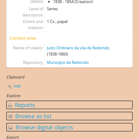
Date(s)
1838 - 1854 (Creation)
Level of
Series
description
Extent and
1 Cx.; papel
medium
Context area
Name of creator
Juízo Ordináro da vila de Redondo
(1838-1860)
Repository
Município de Redondo
Clipboard
Add
Explore
Reports
Browse as list
Browse digital objects
Export