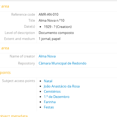
y area
Reference code
AMR-AN-010
Title
Alma Nova n.º10
Date(s)
1929 - ? (Creation)
Level of description
Documento composto
Extent and medium
1 jornal; papel
 area
Name of creator
Alma Nova
Repository
Câmara Municipal de Redondo
points
Subject access points
Natal
João Anastácio da Rosa
Cemitérios
1.º de Dezembro
Farinha
Festas
 object metadata