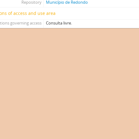
Repository
Município de Redondo
ons of access and use area
tions governing access
Consulta livre.