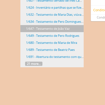
1/607 - Testamento cerrado de Inês Camacho de Oliva. Pertence a Pedro Gomes Castanho por ser a sua mulher e a seus filhos
1/624 - Inventário e partilhas que se fizeram por falecimento de Isabel Rodrigues mulher de Pero Gonçalves
Conditi
1/632 - Testamento de Maria Dias, viúva de Gaspar Martins
Condi
1/634 - Testamento de Pero Domingues, natural da Galiza
1/647 - Testamento de João Vaz
1/649 - Testamento de Pero Rodrigues
1/680 - Testamento de Maria de Mira
1/689 - Testamento de Beatriz Paes
1/691 - Abertura do testamento com que faleceu Maria Rodrigues
21 more...