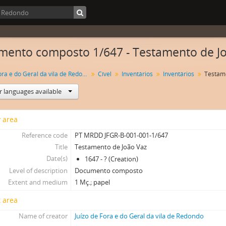
ento composto 1/647 - Testamento de J
Juízo de Fora e do Geral da vila de Redondo
Cível
Inventários
Inventários
Testame
r languages available
y area
Reference code
PT MRDD JFGR-B-001-001-1/647
Title
Testamento de João Vaz
Date(s)
1647 - ? (Creation)
Level of description
Documento composto
Extent and medium
1 Mç.; papel
 area
Name of creator
Juízo de Fora e do Geral da vila de Redondo