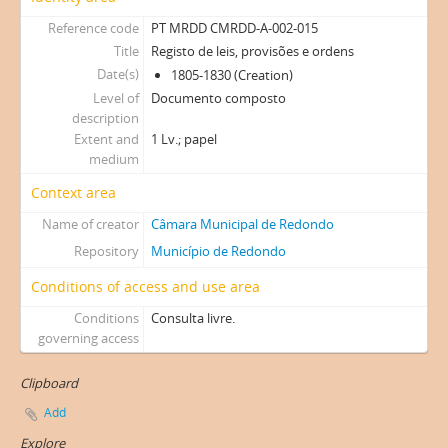
Reference code
PT MRDD CMRDD-A-002-015
Title
Registo de leis, provisões e ordens
Date(s)
1805-1830 (Creation)
Level of
Documento composto
description
Extent and
1 Lv.; papel
medium
Context area
Name of creator
Câmara Municipal de Redondo
Repository
Município de Redondo
Conditions of access and use area
Conditions
Consulta livre.
governing access
Clipboard
Add
Explore