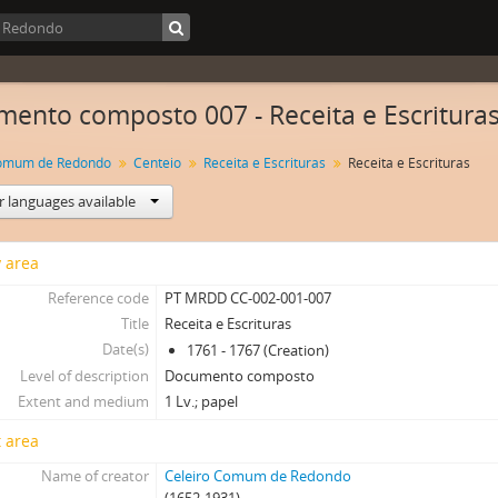
ento composto 007 - Receita e Escritura
Comum de Redondo
Centeio
Receita e Escrituras
Receita e Escrituras
r languages available
y area
Reference code
PT MRDD CC-002-001-007
Title
Receita e Escrituras
Date(s)
1761 - 1767 (Creation)
Level of description
Documento composto
Extent and medium
1 Lv.; papel
 area
Name of creator
Celeiro Comum de Redondo