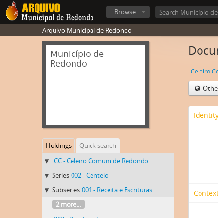
Browse
Arquivo Municipal de Redondo
Docum
Município de
Redondo
Celeiro 
Othe
Identit
Holdings
Quick search
CC - Celeiro Comum de Redondo
Series
002 - Centeio
Subseries
001 - Receita e Escrituras
Context
2 more...