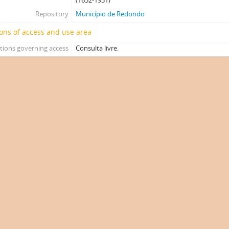
(1652-1931)
Repository
Município de Redondo
ons of access and use area
tions governing access
Consulta livre.