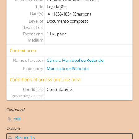
Title
Legislação
Date(s)
1833-1834 (Creation)
Level of
Documento composto
description
Extent and
1 Lv.; papel
medium
Context area
Name of creator
Câmara Municipal de Redondo
Repository
Município de Redondo
Conditions of access and use area
Conditions
Consulta livre.
governing access
Clipboard
Add
Explore
Reports