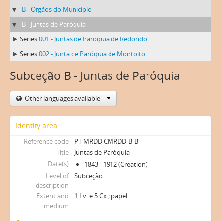
B - Orgãos do Município
B - Juntas de Paróquia
Series
001 - Juntas de Paróquia de Redondo
Series
002 - Junta de Paróquia de Montoito
Subceção B - Juntas de Paróquia
Other languages available
Identity area
Reference code
PT MRDD CMRDD-B-B
Title
Juntas de Paróquia
Date(s)
1843 - 1912 (Creation)
Level of
Subceção
description
Extent and
1 Lv. e 5 Cx.; papel
medium