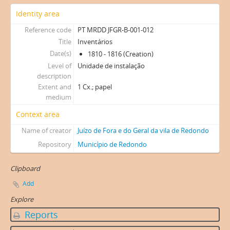
Identity area
Reference code
PT MRDD JFGR-B-001-012
Title
Inventários
Date(s)
1810 - 1816 (Creation)
Level of
Unidade de instalação
description
Extent and
1 Cx.; papel
medium
Context area
Name of creator
Juízo de Fora e do Geral da vila de Redondo
Repository
Município de Redondo
Clipboard
Add
Explore
Reports