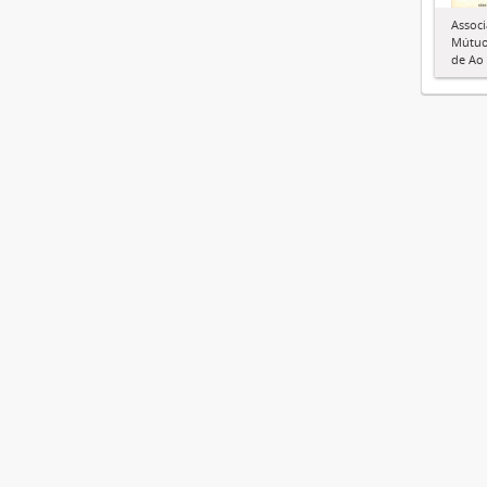
Associ
Mútuo
de Ao