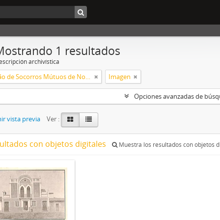
Mostrando 1 resultados
scripción archivística
Associação de Socorros Mútuos de Nossa Senhora de Ao Pé da Cruz de Redondo
Imagen
Opciones avanzadas de bús
r vista previa
Ver :
ultados con objetos digitales
Muestra los resultados con objetos di