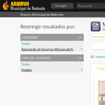
Navegar
Arquivo Municipal de Redondo
Restringir resultados por:
De
creador
Todos
Associação de Socorros Mútuos de Nossa Senhora de Ao Pé da Cruz de Redondo
1
tipo de soporte
Imprimi
Todos
1 res
Imagen
1