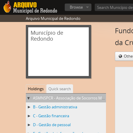
Browse
Arquivo Municipal de Redondo
Fundo
Município de
Redondo
da Cr
Othe
Holdings
Quick search
ASMNSPCR - Associação de Socorros Mútuos de Nossa Senhora de Ao Pé da Cruz de Redondo
B - Gestão administrativa
C - Gestão financeira
D - Gestão de pessoal