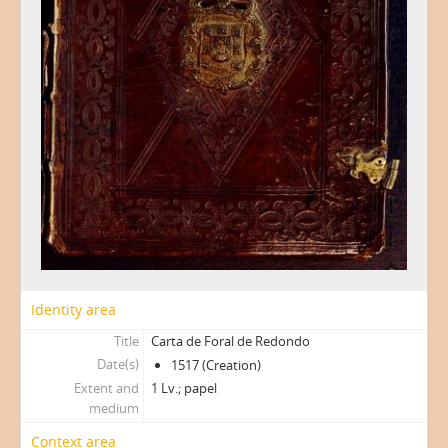
Identity area
Title
Carta de Foral de Redondo
Date(s)
1517 (Creation)
Extent and
1 Lv.; papel
medium
Context area