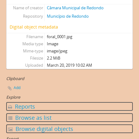
Name of creator
Câmara Municipal de Redondo
Repository
Município de Redondo
Digital object metadata
Filename
foral_0001.jpg
Media type
Image
Mime-type
image/jpeg
Filesize
2.2 MiB
Uploaded
March 20, 2019 10:02 AM
Clipboard
Add
Explore
Reports
Browse as list
Browse digital objects
Export