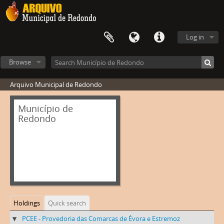
Log in
Browse
Arquivo Municipal de Redondo
Município de
Redondo
Holdings
Quick search
PCEE - Provedoria das Comarcas de Évora e Estremoz