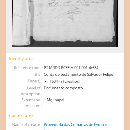
Identity area
Reference code
PT MRDD PCEE-A-001-001-4/634
Title
Conta do testamento de Salvador Felipe
Date(s)
1634 - ? (Creation)
Level of
Documento composto
description
Extent and
1 Mç.; papel
medium
Context area
Name of creator
Provedoria das Comarcas de Évora e