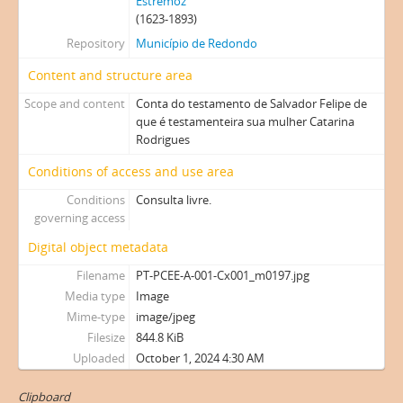
Estremoz
(1623-1893)
Repository
Município de Redondo
Content and structure area
Scope and content
Conta do testamento de Salvador Felipe de
que é testamenteira sua mulher Catarina
Rodrigues
Conditions of access and use area
Conditions
Consulta livre.
governing access
Digital object metadata
Filename
PT-PCEE-A-001-Cx001_m0197.jpg
Media type
Image
Mime-type
image/jpeg
Filesize
844.8 KiB
Uploaded
October 1, 2024 4:30 AM
Clipboard