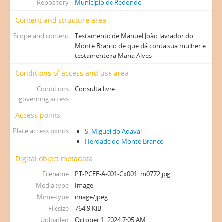
Repository
Município de Redondo
Content and structure area
Scope and content
Testamento de Manuel João lavrador do
Monte Branco de que dá conta sua mulher e
testamenteira Maria Alves
Conditions of access and use area
Conditions
Consulta livre.
governing access
Access points
Place access points
S. Miguel do Adaval
Herdade do Monte Branco
Digital object metadata
Filename
PT-PCEE-A-001-Cx001_m0772.jpg
Media type
Image
Mime-type
image/jpeg
Filesize
764.9 KiB
Uploaded
October 1, 2024 7:05 AM