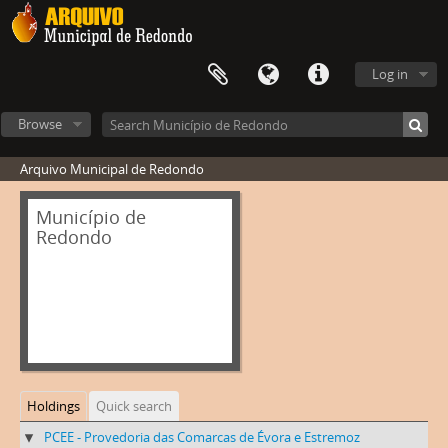
Log in
Browse
Arquivo Municipal de Redondo
Município de
Redondo
Holdings
Quick search
PCEE - Provedoria das Comarcas de Évora e Estremoz