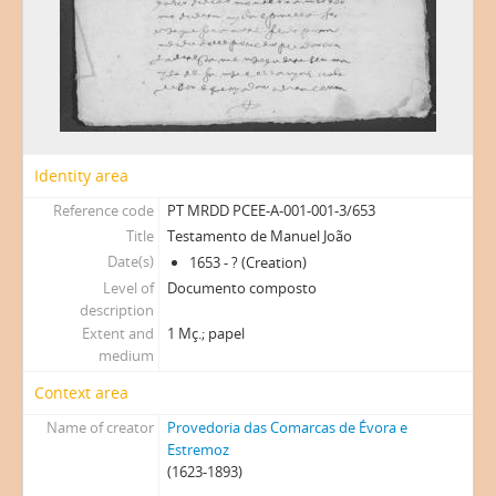
Identity area
Reference code
PT MRDD PCEE-A-001-001-3/653
Title
Testamento de Manuel João
Date(s)
1653 - ? (Creation)
Level of
Documento composto
description
Extent and
1 Mç.; papel
medium
Context area
Name of creator
Provedoria das Comarcas de Évora e
Estremoz
(1623-1893)