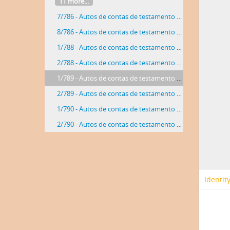
11 more...
7/786 - Autos de contas de testamento com que faleceu Damião Pestana de Sequeira
8/786 - Autos de contas de testamento com que faleceu Domingas Rita Godinho
1/788 - Autos de contas de testamento com que faleceu Domingos Dias
2/788 - Autos de contas de testamento com que faleceu José Madeira
1/789 - Autos de contas de testamento com que faleceu Vicente Rosado
2/789 - Autos de contas de testamento com que faleceu Dona Luísa Teles de Menezes
1/790 - Autos de contas de testamento com que faleceu Madalena Maria Valério
2/790 - Autos de contas de testamento com que faleceu Domingos Marques Grilo
Identit