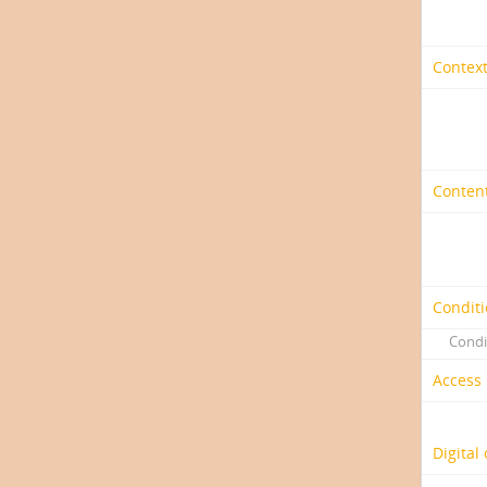
Context
Content
Conditi
Condi
Access 
Digital