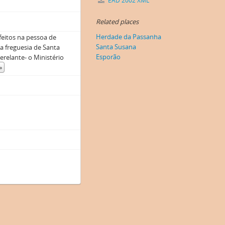
EAD 2002 XML
Related places
Herdade da Passanha
feitos na pessoa de
Santa Susana
a freguesia de Santa
Esporão
relante- o Ministério
»