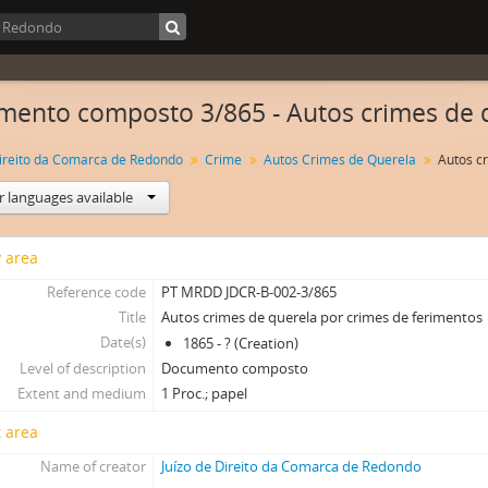
ento composto 3/865 - Autos crimes de q
Direito da Comarca de Redondo
Crime
Autos Crimes de Querela
r languages available
y area
Reference code
PT MRDD JDCR-B-002-3/865
Title
Autos crimes de querela por crimes de ferimentos
Date(s)
1865 - ? (Creation)
Level of description
Documento composto
Extent and medium
1 Proc.; papel
 area
Name of creator
Juízo de Direito da Comarca de Redondo