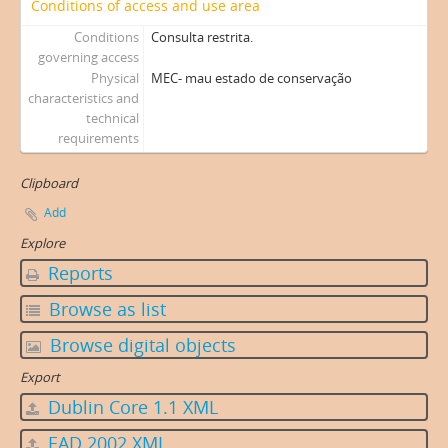
Conditions of access and use area
Conditions
Consulta restrita.
governing access
Physical
MEC- mau estado de conservação
characteristics and
technical
requirements
Clipboard
Add
Explore
Reports
Browse as list
Browse digital objects
Export
Dublin Core 1.1 XML
EAD 2002 XML