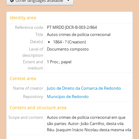
Other languages available
Identity area
Reference code
PT MRDD JDCR-B-003-2/864
Title
Autos crimes de polícia correcional
Date(s)
1864 - ? (Creation)
Level of
Documento composto
description
Extent and
1 Proc.; papel
medium
Context area
Name of creator
Juízo de Direito da Comarca de Redondo
Repository
Município de Redondo
Content and structure area
Scope and content
Autos crimes de polícia correcional em que
são partes: Autor- João Carrilho, desta vila.
Réu- Joaquim Inácio Nicolau desta mesma vila