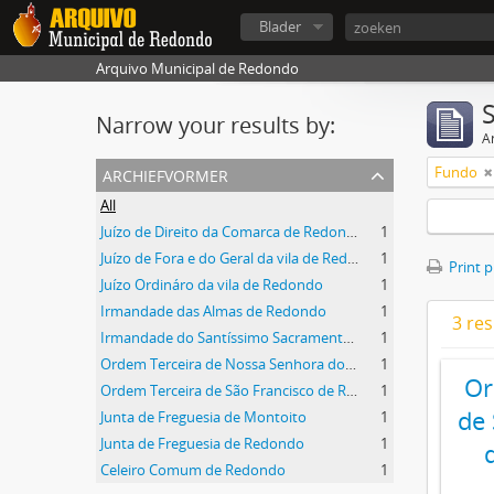
Blader
Arquivo Municipal de Redondo
Narrow your results by:
Ar
archiefvormer
Fundo
All
Juízo de Direito da Comarca de Redondo
1
Juízo de Fora e do Geral da vila de Redondo
1
Print 
Juízo Ordináro da vila de Redondo
1
Irmandade das Almas de Redondo
1
3 res
Irmandade do Santíssimo Sacramento de Redondo
1
Ordem Terceira de Nossa Senhora do Carmo de Redondo
1
Or
Ordem Terceira de São Francisco de Redondo
1
de 
Junta de Freguesia de Montoito
1
Junta de Freguesia de Redondo
1
Celeiro Comum de Redondo
1