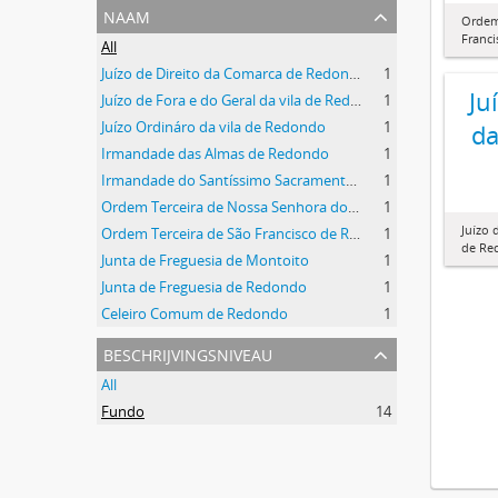
naam
Ordem
Franc
All
Juízo de Direito da Comarca de Redondo
1
Ju
Juízo de Fora e do Geral da vila de Redondo
1
Juízo Ordináro da vila de Redondo
1
da
Irmandade das Almas de Redondo
1
Irmandade do Santíssimo Sacramento de Redondo
1
Ordem Terceira de Nossa Senhora do Carmo de Redondo
1
Juízo 
Ordem Terceira de São Francisco de Redondo
1
de Re
Junta de Freguesia de Montoito
1
Junta de Freguesia de Redondo
1
Celeiro Comum de Redondo
1
beschrijvingsniveau
All
Fundo
14