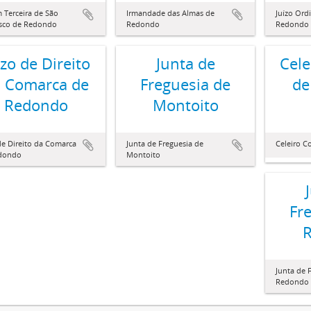
 Terceira de São
Irmandade das Almas de
Juízo Ordi
isco de Redondo
Redondo
Redondo
ízo de Direito
Junta de
Cel
 Comarca de
Freguesia de
de
Redondo
Montoito
de Direito da Comarca
Junta de Freguesia de
Celeiro 
dondo
Montoito
Fr
Junta de 
Redondo