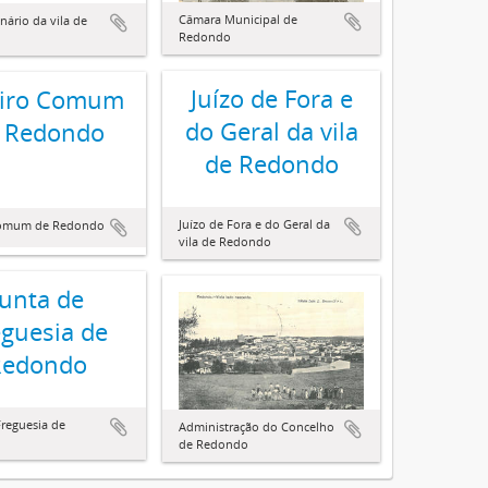
Câmara Municipal de
nário da vila de
Redondo
Juízo de Fora e
eiro Comum
do Geral da vila
 Redondo
de Redondo
Juízo de Fora e do Geral da
Comum de Redondo
vila de Redondo
Junta de
eguesia de
Redondo
Freguesia de
Administração do Concelho
de Redondo