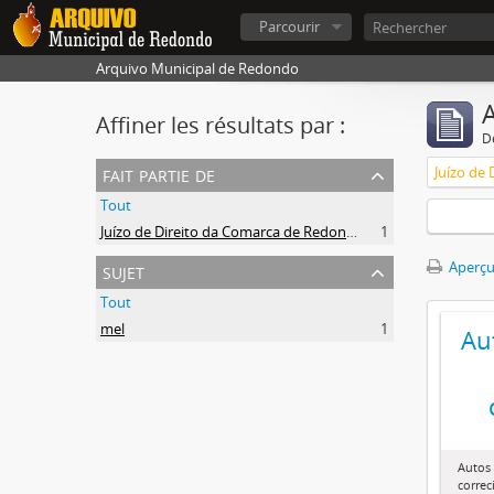
Parcourir
Arquivo Municipal de Redondo
A
Affiner les résultats par :
D
fait partie de
Juízo de
Tout
Juízo de Direito da Comarca de Redondo
1
sujet
Aperçu
Tout
mel
1
Au
Autos 
correc