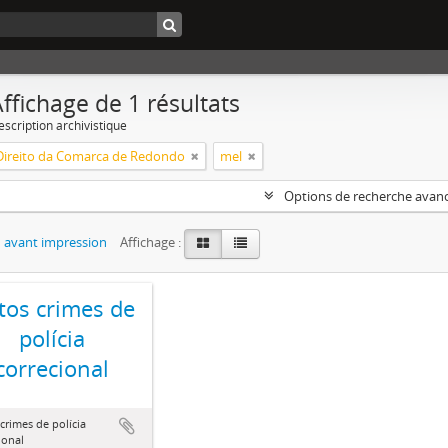
ffichage de 1 résultats
escription archivistique
 Direito da Comarca de Redondo
mel
Options de recherche avan
 avant impression
Affichage :
tos crimes de
polícia
correcional
crimes de polícia
ional