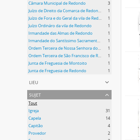
Câmara Municipal de Redondo
3
Juízo de Direito da Comarca de Redondo
1
Juízo de Fora e do Geral da vila de Redondo
1
Juízo Ordináro da vila de Redondo
1
Irmandade das Almas de Redondo
1
Irmandade do Santíssimo Sacramento de Redondo
1
Ordem Terceira de Nossa Senhora do Carmo de Redondo
1
Ordem Terceira de São Francisco de Redondo
1
Junta de Freguesia de Montoito
1
Junta de Freguesia de Redondo
1
lieu
sujet
Tout
Igreja
31
Capela
14
Capitão
4
Provedor
2