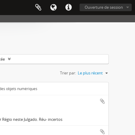
Ouverture de session
cée
Trier par:
Le plus récent
 des objets numériques
 Régio neste Julgado. Réu- incertos