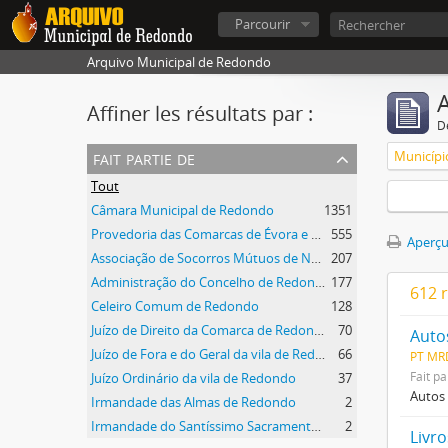
Parcourir
Arquivo Municipal de Redondo
A
Affiner les résultats par :
D
fait partie de
Municípi
Tout
Câmara Municipal de Redondo
1351
Provedoria das Comarcas de Évora e Estremoz
555
Aperçu
Associação de Socorros Mútuos de Nossa Senhora de Ao Pé da Cruz de Redondo
207
Administração do Concelho de Redondo
177
612 
Celeiro Comum de Redondo
128
Juízo de Direito da Comarca de Redondo
70
Auto
Juízo de Fora e do Geral da vila de Redondo
66
PT MR
Fait pa
Juízo Ordinário da vila de Redondo
37
Autos 
Irmandade das Almas de Redondo
2
Irmandade do Santíssimo Sacramento de Redondo
2
Livr