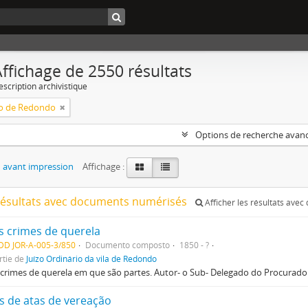
ffichage de 2550 résultats
escription archivistique
o de Redondo
Options de recherche avan
 avant impression
Affichage :
résultats avec documents numérisés
Afficher les résultats avec
s crimes de querela
DD JOR-A-005-3/850
Documento composto
1850 - ?
rtie de
Juízo Ordinário da vila de Redondo
crimes de querela em que são partes. Autor- o Sub- Delegado do Procurador
os de atas de vereação