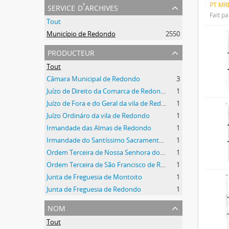
service d'archives
PT MR
Fait pa
Tout
Município de Redondo
2550
producteur
Tout
Câmara Municipal de Redondo
3
Juízo de Direito da Comarca de Redondo
1
Juízo de Fora e do Geral da vila de Redondo
1
Juízo Ordináro da vila de Redondo
1
Irmandade das Almas de Redondo
1
Irmandade do Santíssimo Sacramento de Redondo
1
Ordem Terceira de Nossa Senhora do Carmo de Redondo
1
Ordem Terceira de São Francisco de Redondo
1
Junta de Freguesia de Montoito
1
Junta de Freguesia de Redondo
1
nom
Tout